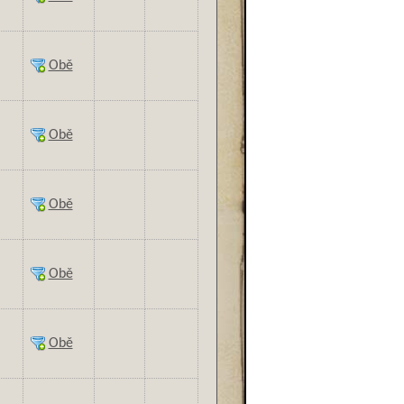
Obě
Obě
Obě
Obě
Obě