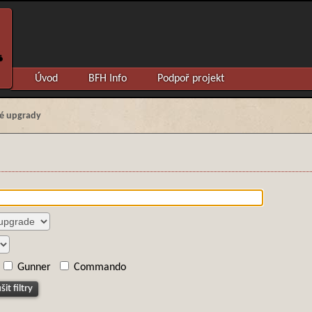
Úvod
BFH Info
Podpoř projekt
é upgrady
Gunner
Commando