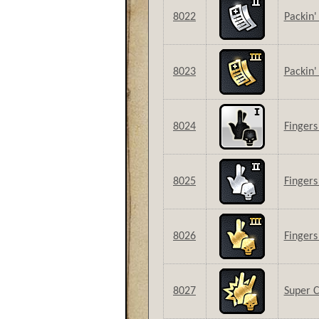
8022
Packin' 
8023
Packin' 
8024
Fingers
8025
Fingers 
8026
Fingers 
8027
Super Cr