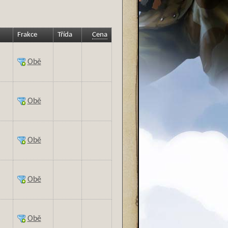
Frakce
Třída
Cena
Obě
Obě
Obě
Obě
Obě