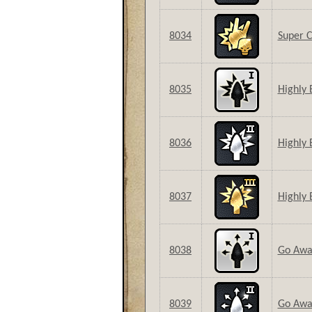
8034
Super C
8035
Highly 
8036
Highly E
8037
Highly E
8038
Go Away
8039
Go Away