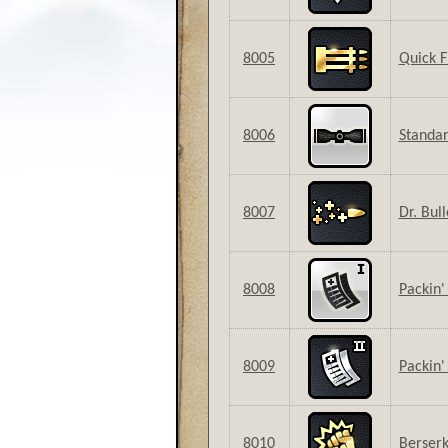
8005
Quick F
8006
Standa
8007
Dr. Bull
8008
Packin'
8009
Packin'
8010
Berser