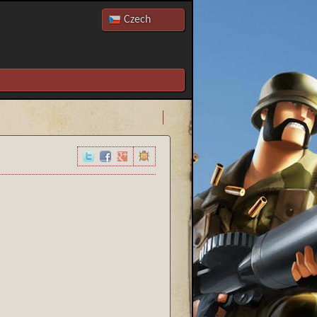
Czech
English
Slovak
Russian
Přidat nový