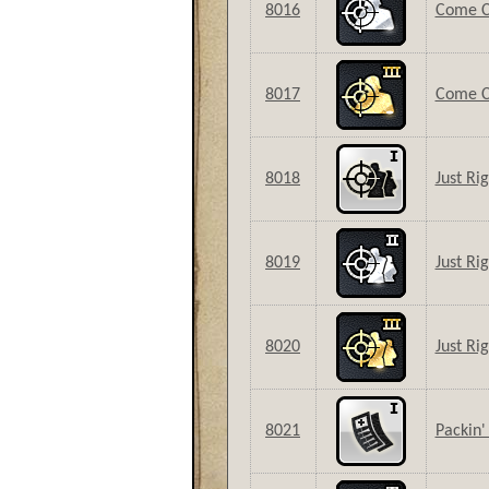
8016
Come Cl
8017
Come Cl
8018
Just Ri
8019
Just Rig
8020
Just Rig
8021
Packin' 