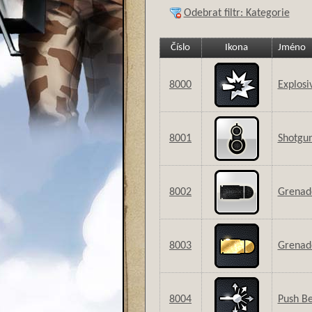
Odebrat filtr: Kategorie
Číslo
Ikona
Jméno
8000
Explosi
8001
Shotgun
8002
Grenad
8003
Grenad
8004
Push B