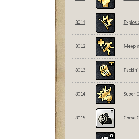
8011
Explos
8012
Meep 
8013
Packin' 
8014
Super C
8015
Come Cl