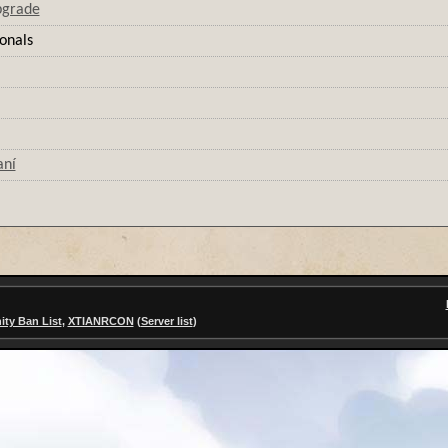
pgrade
onals
aní
ty Ban List
,
XTIANRCON
(
Server list
)