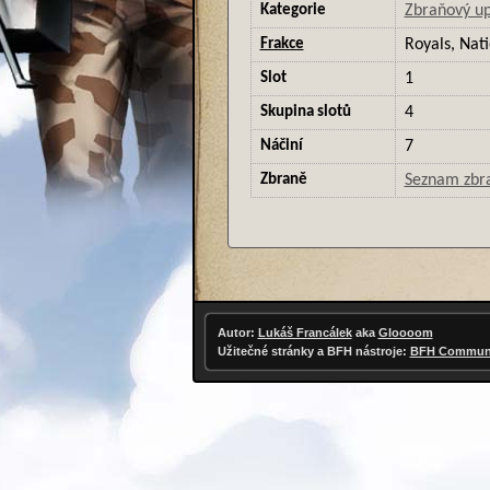
Kategorie
Zbraňový u
Frakce
Royals, Nati
Slot
1
Skupina slotů
4
Náčiní
7
Zbraně
Seznam zbr
Autor:
Lukáš Francálek
aka
Gloooom
Užitečné stránky a BFH nástroje:
BFH Communi