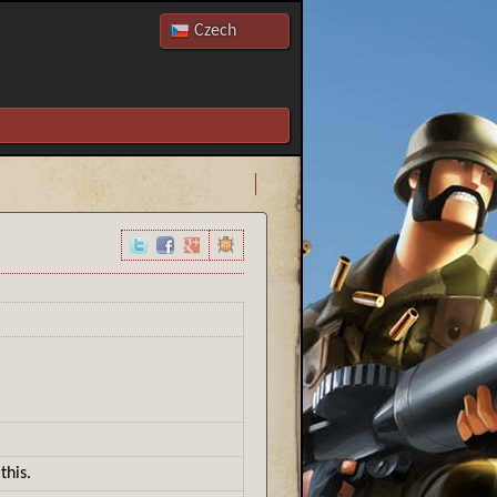
Czech
English
Slovak
Russian
Přidat nový
this.