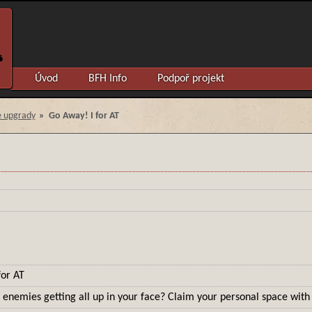
Úvod
BFH Info
Podpoř projekt
 upgrady
»
Go Away! I for AT
for AT
enemies getting all up in your face? Claim your personal space with 