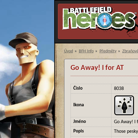
Úvod
»
BFH Info
»
Předměty
»
Zbraňové
Go Away! I for AT
Číslo
8038
Ikona
Jméno
Go Away! I 
Popis
Those pesky 