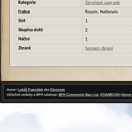
Kategorie
Zbraňový upgrade
Frakce
Royals, Nationals
Slot
1
Skupina slotů
2
Náčiní
1
Zbraně
Seznam zbraní
Autor:
Lukáš Francálek
aka
Gloooom
Užitečné stránky a BFH nástroje:
BFH Community Ban List
,
XTIANRCON
(
Server 