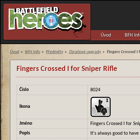
Úvod
BFH Inf
Úvod
»
BFH Info
»
Předměty
»
Zbraňové upgrady
»
Fingers Crossed I f
Fingers Crossed I for Sniper Rifle
Číslo
8024
Ikona
Jméno
Fingers Crossed I for Sni
Popis
It's always good to have 