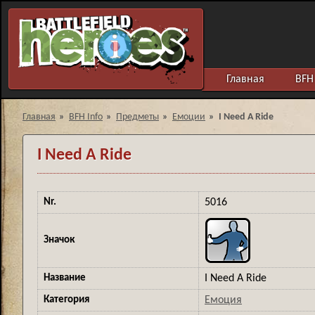
Главная
BFH 
Главная
»
BFH Info
»
Предметы
»
Емоции
»
I Need A Ride
I Need A Ride
Nr.
5016
Значок
Название
I Need A Ride
Категория
Емоция