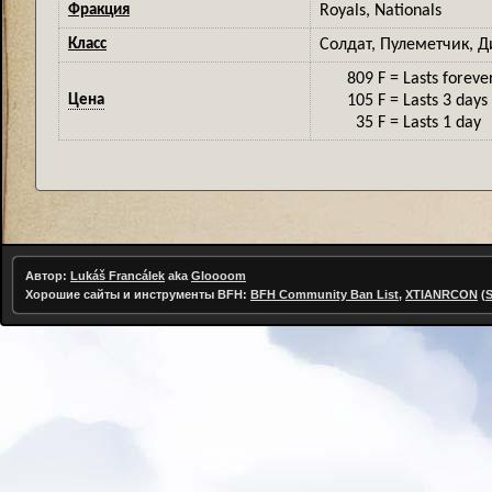
Фракция
Royals, Nationals
Класс
Солдат, Пулеметчик, 
809 F
= Lasts foreve
Цена
105 F
= Lasts 3 days
35 F
= Lasts 1 day
Автор:
Lukáš Francálek
aka
Gloooom
Хорошие сайты и инструменты BFH:
BFH Community Ban List
,
XTIANRCON
(
S