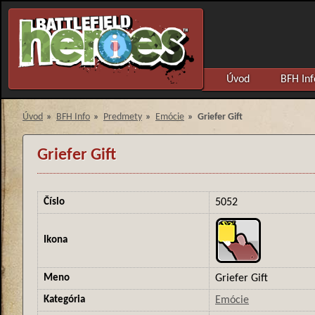
Úvod
BFH Inf
Úvod
»
BFH Info
»
Predmety
»
Emócie
»
Griefer Gift
Griefer Gift
Číslo
5052
Ikona
Meno
Griefer Gift
Kategória
Emócie