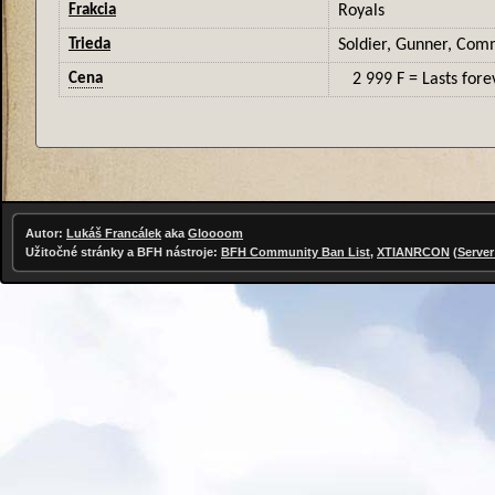
Frakcia
Royals
Trieda
Soldier, Gunner, Co
Cena
2 999 F
= Lasts fore
Autor:
Lukáš Francálek
aka
Gloooom
Užitočné stránky a BFH nástroje:
BFH Community Ban List
,
XTIANRCON
(
Server 